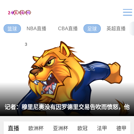
NBA直播
CBA直播
英超直播
篮球
足球
1
2
3
4
5
6
记者：穆里尼奥没有因罗德里交易告吹而愤怒，他
完全信任现有球员
直播
欧洲杯
亚洲杯
欧冠
法甲
德甲